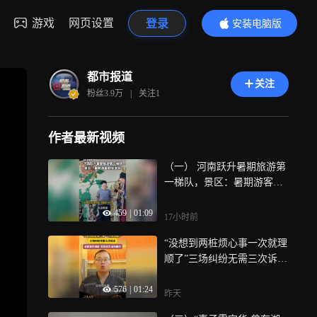
游戏
网页设置
登录
安装电脑版
内容更精彩
都市报道
关注
粉丝
3.9万
|
关注
1
作者最新视频
（一） 河南跃升暑期旅游第
一梯队，景区：暑期游客翻
倍增长
459
|
01:09
17小时前
“没想到两桩烦心事一次就理
顺了”三场纠纷无需三次诉讼
法官居中调解 劳资双方当场
576
|
01:24
履约
昨天