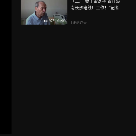
（三）“妻子雷定华 曾在湖
南长沙电线厂工作！”记者现
场核实，却查无此人！院
975
|
01:09
长：如果找不到，将继续赡
1评论
昨天
养老人