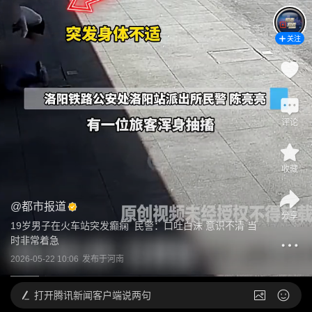
关注
评论
收藏
@
都市报道
分享
19岁男子在火车站突发癫痫  民警：口吐白沫 意识不清 当
时非常着急
2026-05-22 10:06
发布于
河南
打开
腾讯新闻客户端说两句