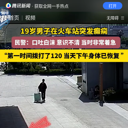
· 获取全网一手热点
打开
首页
视频
无障碍