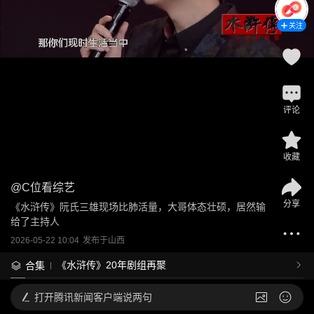
关注
评论
收藏
@
C位看综艺
分享
《水浒传》阮氏三雄现场比肺活量，大哥体态壮硕，居然输
给了主持人
2026-05-22 10:04
发布于
山西
《水浒传》20年剧组再聚
合集
打开
腾讯新闻客户端说两句