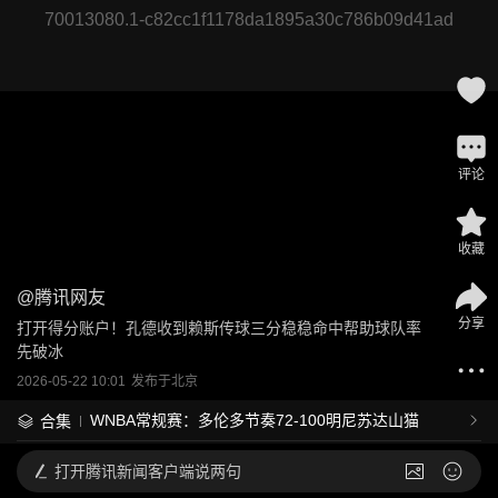
70013080.1-c82cc1f1178da1895a30c786b09d41ad
评论
收藏
@
腾讯网友
分享
打开得分账户！孔德收到赖斯传球三分稳稳命中帮助球队率
先破冰
2026-05-22 10:01
发布于
北京
WNBA常规赛：多伦多节奏72-100明尼苏达山猫
合集
打开
腾讯新闻客户端说两句