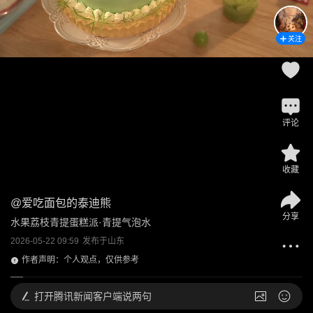
关注
评论
收藏
@
爱吃面包的泰迪熊
分享
水果荔枝青提蛋糕派·青提气泡水
2026-05-22 09:59
发布于
山东
作者声明：个人观点，仅供参考
打开
腾讯新闻客户端说两句