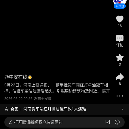
关注
16
评论
3
@
中安在线
8
5月22日，河南上蔡通报：一辆半挂货车闯红灯与油罐车相
撞，油罐车柴油泄漏后起火，引燃周边建筑物及附近...
展开
2026-05-22 09:56
发布于
安徽
河南货车闯红灯撞油罐车致1人遇难
合集
打开
腾讯新闻客户端说两句