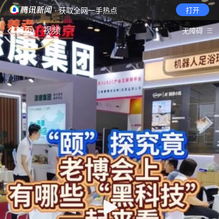
· 获取全网一手热点
打开
首页
视频
无障碍