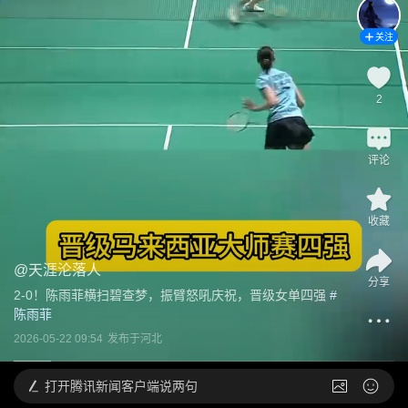
关注
2
评论
收藏
@
天涯沦落人
分享
2-0！陈雨菲横扫碧查梦，振臂怒吼庆祝，晋级女单四强
 #
陈雨菲
2026-05-22 09:54
发布于
河北
打开
腾讯新闻客户端说两句