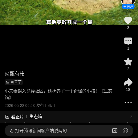
关注
3
1
2
@
甄有乾
AI章节
18
小夫妻误入诡异社区，还抚养了一个奇怪的小孩！《生态
箱》
2026-05-22 09:53
发布于
四川
生态箱
看正片
打开
腾讯新闻客户端说两句