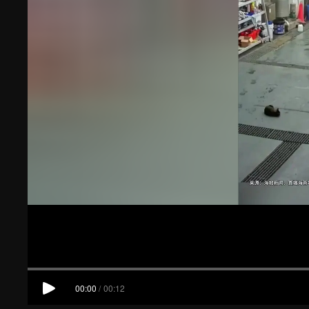
00:00
/
00:12