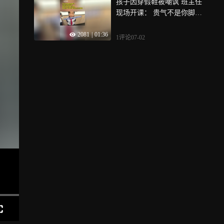
孩子因穿假鞋被嘲讽 班主任
现场开课： 贵气不是你脚上
的鞋 是刻在骨子里的教养和
2081
|
01:36
内心的善良
1评论
07-02