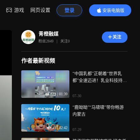
游戏
网页设置
登录
安装电脑版
内容更精彩
青橙融媒
关注
粉丝
2849
|
关注
0
作者最新视频
“中国乳都”正朝着“世界乳
都”全速迈进！乳业科技持续
突破，特色美食火爆出圈，
823
|
01:39
草原风光与乳业文旅双向出
07-30
彩，完整串联起从一棵草到
“鹿呦呦”“马啸啸”带你畅游
一杯奶的全产业链，当传统
内蒙古
奶文化碰撞现代乳产业，这
座“奶香城市”会有多迷人
13
|
02:42
07-29