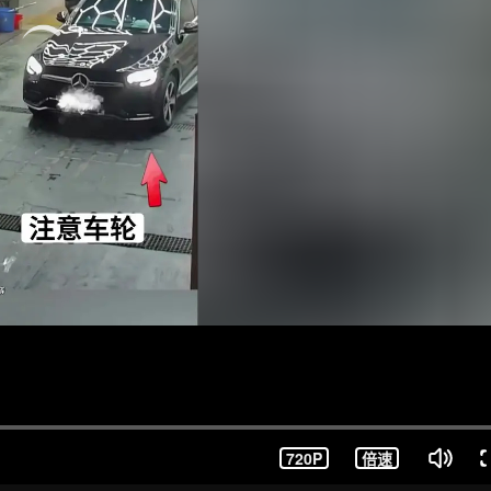
720P
倍速