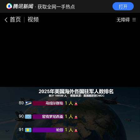
· 获取全网一手热点
打开
首页
视频
无障碍