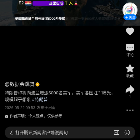
关注
评论
收藏
@
数据会跳舞
特朗普称将向波兰增派5000名美军，美军各国驻军曝光，
1
规模超乎想象
 #
特朗普
2026-05-22 09:53
发布于
河南
作者声明：个人观点，仅供参考
打开
腾讯新闻客户端说两句