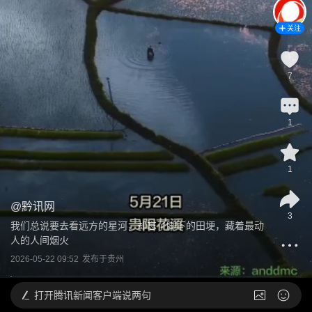
关注
7
1
1
@
黔讯网
3
我们总说要去看远方的星河，却忘了脚下的田埂，藏着最动
人的人间烟火
2026-05-22 09:52
发布于
贵州
打开
腾讯新闻客户端说两句