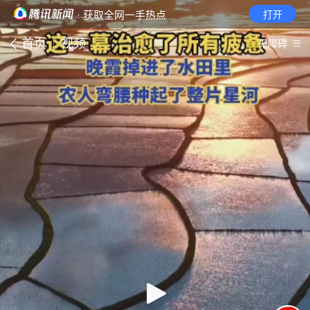
· 获取全网一手热点
打开
首页
视频
无障碍