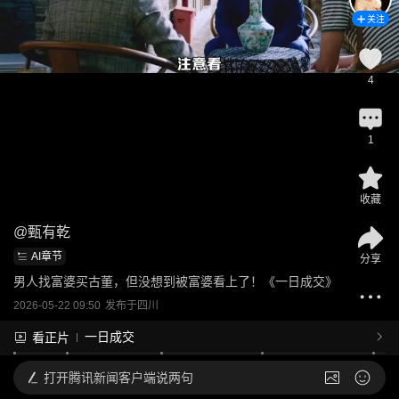
关注
4
1
收藏
@
甄有乾
AI章节
分享
男人找富婆买古董，但没想到被富婆看上了！《一日成交》
2026-05-22 09:50
发布于
四川
一日成交
看正片
打开
腾讯新闻客户端说两句