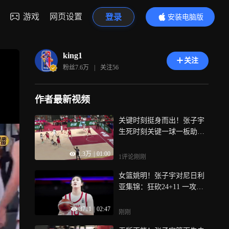
游戏
网页设置
登录
安装电脑版
内容更精彩
king1
关注
粉丝
7.6万
|
关注
56
作者最新视频
关键时刻挺身而出！张子宇
生死时刻关键一球一板助女
篮有惊无险获胜
1.3万
|
01:00
1评论
刚刚
女篮姚明！张子宇对尼日利
亚集锦：狂砍24+11 一攻一
防杀死比赛
3711
|
02:47
刚刚