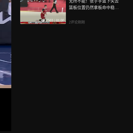
无所不能！张子宇篮下失去
篮板位置仍然拿板命中稳住
军心的两分
7503
|
01:00
2评论
刚刚