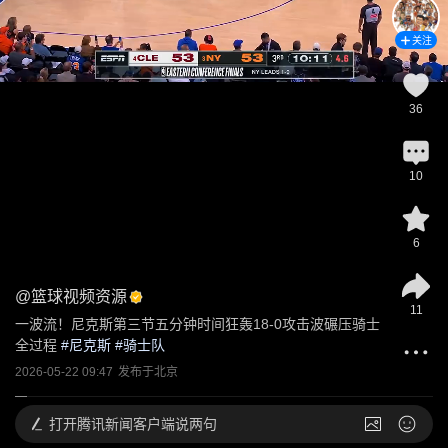
关注
36
10
6
@
篮球视频资源
11
一波流！尼克斯第三节五分钟时间狂轰18-0攻击波碾压骑士
全过程
 #
尼克斯
 #
骑士队
2026-05-22 09:47
发布于
北京
打开
腾讯新闻客户端说两句