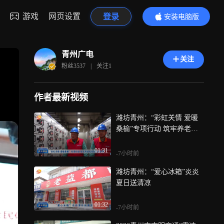
游戏
网页设置
登录
安装电脑版
内容更精彩
青州广电
关注
粉丝
3537
|
关注
1
作者最新视频
潍坊青州：“彩虹关情 爱暖
桑榆”专项行动 筑牢养老机
构用电安全网
01:31
-7小时前
潍坊青州：“爱心冰箱”炎炎
夏日送清凉
01:32
-7小时前