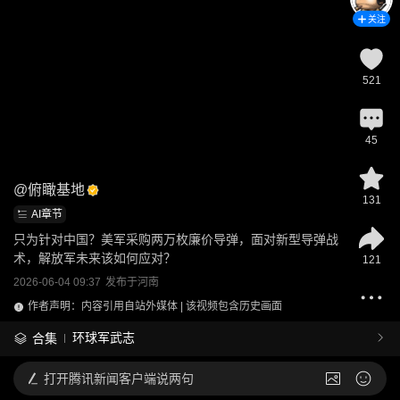
关注
521
45
@
俯瞰基地
131
AI章节
只为针对中国？美军采购两万枚廉价导弹，面对新型导弹战
术，解放军未来该如何应对？
121
2026-06-04 09:37
发布于
河南
作者声明：内容引用自站外媒体 | 该视频包含历史画面
环球军武志
合集
打开
腾讯新闻客户端说两句