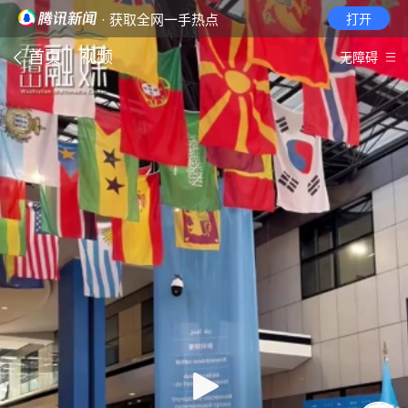
· 获取全网一手热点
打开
首页
视频
无障碍