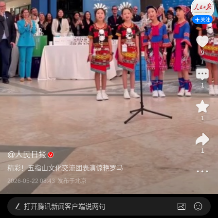
关注
9
1
1
1
@
人民日报
精彩！五指山文化交流团表演惊艳罗马
2026-05-22 08:43
发布于
北京
打开
腾讯新闻客户端说两句