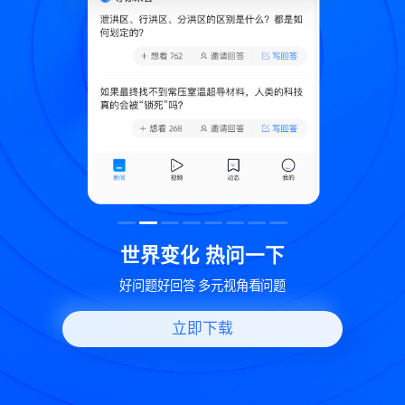
致
世界变化 热问一下
好问题好回答 多元视角看问题
立即下载