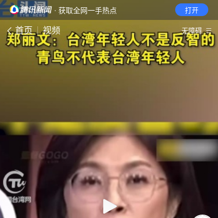
· 获取全网一手热点
打开
首页
视频
无障碍