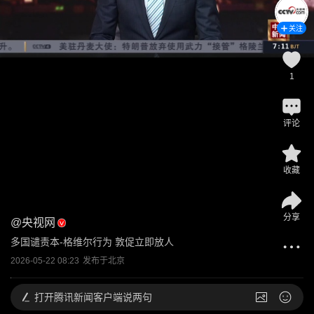
关注
1
评论
收藏
分享
@
央视网
多国谴责本-格维尔行为 敦促立即放人
2026-05-22 08:23
发布于
北京
打开
腾讯新闻客户端说两句