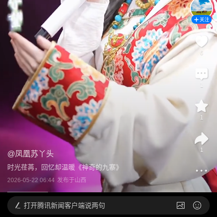
关注
6
1
1
1
@
凤凰苏丫头
时光荏苒，回忆却温暖《神奇的九寨》
2026-05-22 06:44
发布于
山西
打开
腾讯新闻客户端说两句