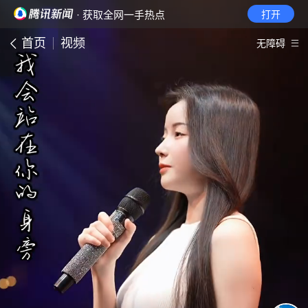
· 获取全网一手热点
打开
首页
视频
无障碍