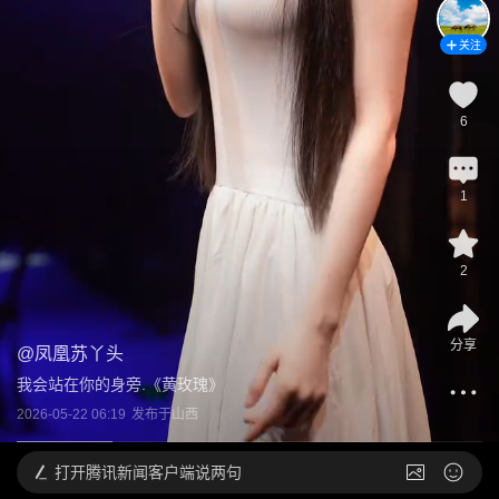
关注
6
1
2
分享
@
凤凰苏丫头
我会站在你的身旁.《黄玫瑰》
2026-05-22 06:19
发布于
山西
打开
腾讯新闻客户端说两句