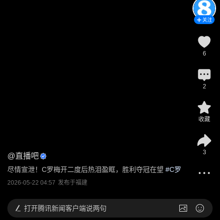
关注
6
2
收藏
3
@
直播吧
尽情宣泄！C罗梅开二度后热泪盈眶，胜利夺冠在望
 #
C罗
2026-05-22 04:57
发布于
福建
打开
腾讯新闻客户端说两句