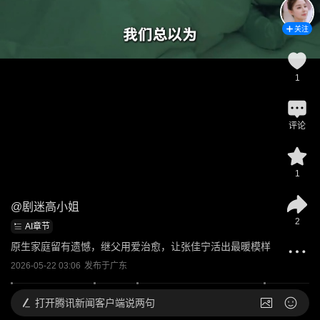
关注
1
评论
1
@
剧迷高小姐
2
AI章节
原生家庭留有遗憾，继父用爱治愈，让张佳宁活出最暖模样
2026-05-22 03:06
发布于
广东
打开
腾讯新闻客户端说两句