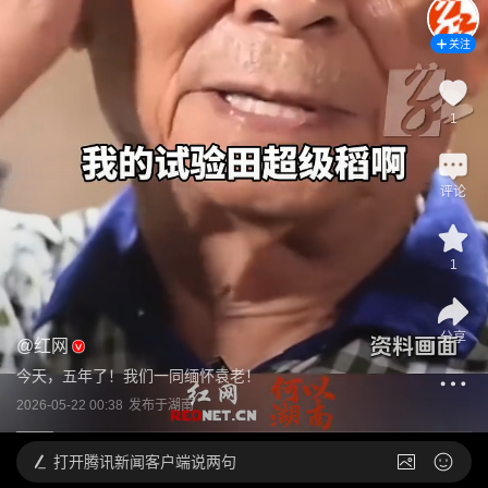
关注
1
评论
1
分享
@
红网
今天，五年了！我们一同缅怀袁老！
2026-05-22 00:38
发布于
湖南
打开
腾讯新闻客户端说两句