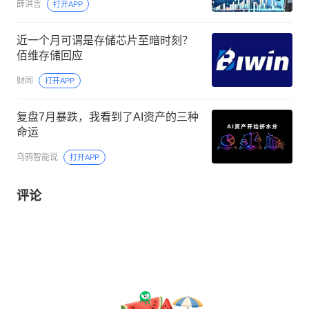
薛洪言
打开APP
近一个月可谓是存储芯片至暗时刻？
佰维存储回应
财闻
打开APP
复盘7月暴跌，我看到了AI资产的三种
命运
乌鸦智能说
打开APP
评论