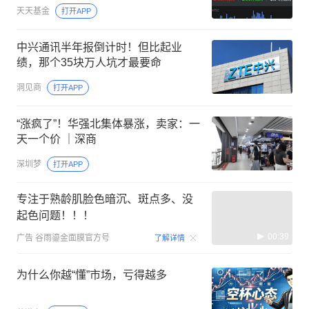
天天基金
打开APP
中兴通讯半年报倒计时！但比起业
绩，那个35块万人坑才最要命
洞见商
打开APP
“涨疯了”！华强北集体暴涨，卖家：一
天一个价 ｜深商
深圳梦
打开APP
专注于熟龄肌脸色暗沉、斑点多、没
起色问题！！！
00:39
广告
谷雨鎏金面膜官方号
了解详情
为什么你越“懂”市场，亏得越多