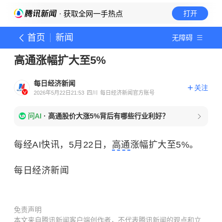
· 获取全网一手热点
打开
首页
新闻
无障碍
高通涨幅扩大至5%
每日经济新闻
关注
2026年5月22日21:53
四川
每日经济新闻官方账号
问AI
·
高通股价大涨5%背后有哪些行业利好？
每经AI快讯，5月22日，
高通
涨幅扩大至5%。
每日经济新闻
免责声明
本文来自腾讯新闻客户端创作者，不代表腾讯新闻的观点和立