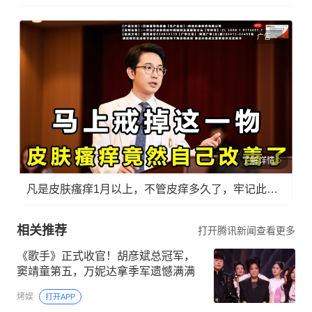
广告
了解详情
凡是皮肤瘙痒1月以上，不管皮痒多久了，牢记此法，快！准！狠！
相关推荐
打开腾讯新闻查看更多
《歌手》正式收官！胡彦斌总冠军，
窦靖童第五，万妮达拿季军遗憾满满
烤娱
打开APP