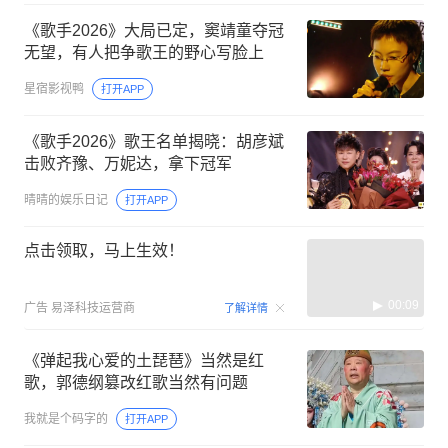
《歌手2026》大局已定，窦靖童夺冠
无望，有人把争歌王的野心写脸上
星宿影视鸭
打开APP
《歌手2026》歌王名单揭晓：胡彦斌
击败齐豫、万妮达，拿下冠军
晴晴的娱乐日记
打开APP
点击领取，马上生效！
00:09
广告
易泽科技运营商
了解详情
《弹起我心爱的土琵琶》当然是红
歌，郭德纲篡改红歌当然有问题
我就是个码字的
打开APP