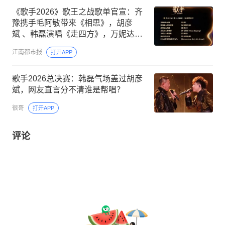
《歌手2026》歌王之战歌单官宣：齐
豫携手毛阿敏带来《相思》，胡彦
斌 、韩磊演唱《走四方》，万妮达、
吴碧霞演绎王力宏的《花田错》
江南都市报
打开APP
歌手2026总决赛：韩磊气场盖过胡彦
斌，网友直言分不清谁是帮唱？
很哥
打开APP
评论