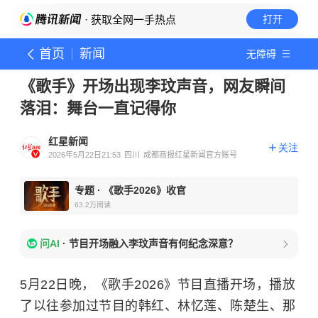
· 获取全网一手热点
打开
首页
新闻
无障碍
《歌手》开场出现李玟声音，网友瞬间
落泪：舞台一直记得你
红星新闻
关注
2026年5月22日21:53
四川
成都商报红星新闻官方账号
专题
·
《歌手2026》收官
63.2万
阅读
问AI
·
节目开场融入李玟声音有何纪念深意？
5月22日晚，《歌手2026》节目直播开场，播放
了以往参加过节目的韩红、林忆莲、陈楚生、那