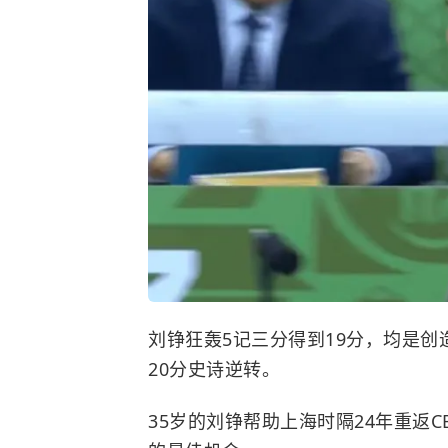
刘铮狂轰5记三分得到19分，均是
20分史诗逆转。
35岁的刘铮帮助上海时隔24年重返