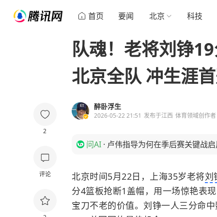
首页
要闻
北京
科技
队魂！老将刘铮19
北京全队 冲生涯首
醉卧浮生
2026-05-22 21:51
发布于
江西
体育领域创作者
2
问AI
·
卢伟指导为何在季后赛关键战启
评论
北京时间5月22日，上海35岁老将
刘
分4篮板抢断1盖帽，用一场惊艳表
宝刀不老的价值。刘铮一人三分命中