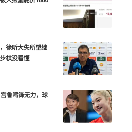
人捡漏底价1600
炉，徐昕大失所望继
步棋没看懂
，宫鲁鸣锋无力，球