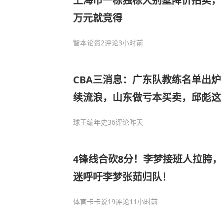
上海市一栋独栋大别墅降价拍卖，被
万元就竞得
智本论资
2评论
3小时前
CBA三消息：广东队教练名单出
续流浪，山东做亏本买卖，邱彪这
球王编年史
36评论
昨天
4锋线合砍8分！李梦接班人拉胯
迷呼吁李梦张茹归队！
体育卡卡说
19评论
11小时前