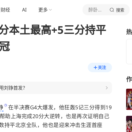
财经
AI
更多
醉卧浮生
搜索
分本土最高+5三分持平
热
冠
关注
作
用刘铮首发？
铮
在半决赛G4大爆发，他狂轰5记三分得到19
现帮助上海完成20分大逆转，也是再次证明自己
数持平北京全队，他也是迎来冲击生涯首座