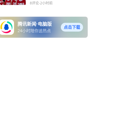
只丢5分
8评论
-2小时前
腾讯新闻·电脑版
点击下载
24小时陪你追热点