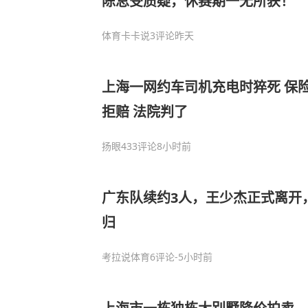
陈总受质疑，休赛期一无所获！
体育卡卡说
3评论
昨天
上海一网约车司机充电时猝死 保险
拒赔 法院判了
扬眼
433评论
8小时前
广东队续约3人，王少杰正式离开，
归
考拉说体育
6评论
-5小时前