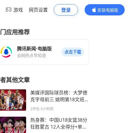
游戏
网页设置
登录
安装电脑版
内容更精彩
门应用推荐
腾讯新闻·电脑版
点击下载
全网热点早知道
者其他文章
美媒评国际球员榜：大梦德
克字母前三 姚明第18文班仅
第50
2评论
-5小时前
热身赛：中国U18女篮38分
狂胜蒙古 12人全得分+单节