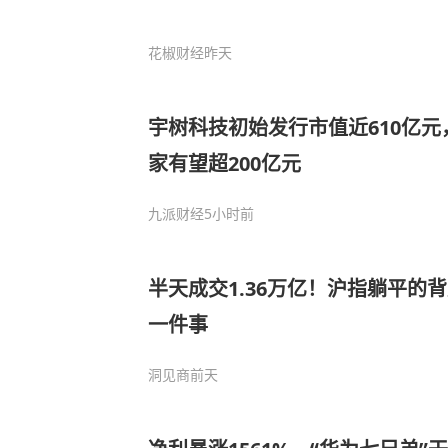
花椒财经
昨天
宇树科技初始发行市值近610亿
家有望超200亿元
九派财经
5小时前
半天成交1.36万亿！沪指躺平的
一件事
洞见商
前天