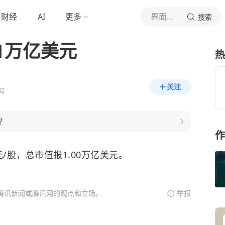
财经
AI
更多
界面新闻
搜索
1万亿美元
热
关注
号
？
作
美元/股，总市值报1.00万亿美元。
腾讯新闻或腾讯网的观点和立场。
举报