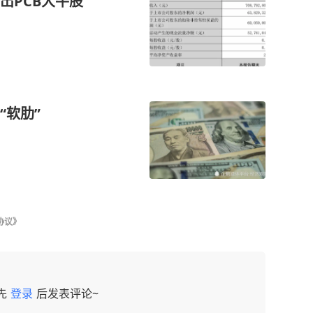
干出PCB大牛股
“软肋”
协议》
先
登录
后发表评论~