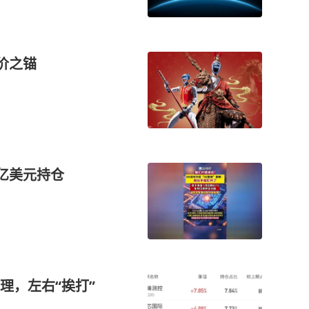
价之锚
亿美元持仓
理，左右“挨打”