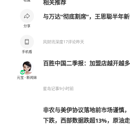
收藏
相关推荐
与万达“彻底割席”，王思聪半年新
分享
风财讯深度
17评论
昨天
手机看
百胜中国二季报：加盟店越开越多
元宝 · 新闻妹
星岛记事
9小时前
非农与美伊协议落地前市场谨慎，
下跌，西部数据跌超13%，原油