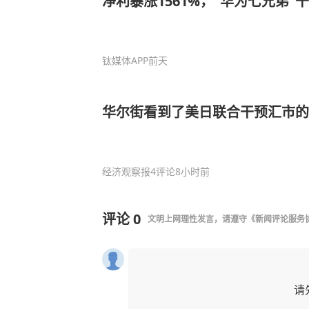
净利暴涨1561%，“华为七兄弟”
钛媒体APP
前天
华尔街看到了美日联合干预汇市的
经济观察报
4评论
8小时前
评论
0
文明上网理性发言，请遵守
《新闻评论服务
请