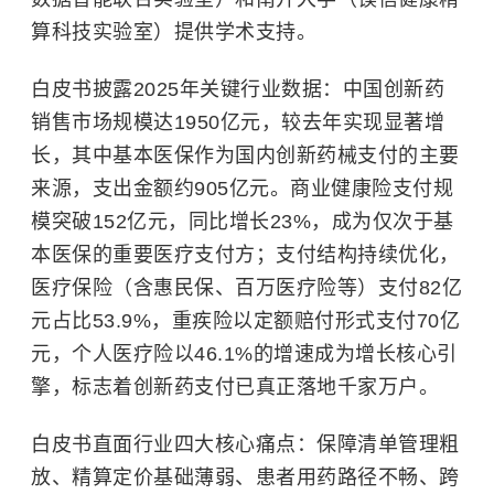
算科技实验室）提供学术支持。
白皮书披露
2025
年关键行业数据：中国创新药
销售市场规模达
1950
亿元，较去年实现显著增
长，其中基本医保作为国内创新药械支付的主要
来源，支出金额约
905
亿元。商业健康险支付规
模突破
152
亿元，同比增长
23%
，成为仅次于基
本医保的重要医疗支付方；支付结构持续优化，
医疗保险（含惠民保、百万医疗险等）支付
82
亿
元占比
53.9%
，重疾险以定额赔付形式支付
70
亿
元，个人医疗险以
46.1%
的增速成为增长核心引
擎，标志着创新药支付已真正落地千家万户。
白皮书直面行业四大核心痛点：保障清单管理粗
放、精算定价基础薄弱、患者用药路径不畅、跨