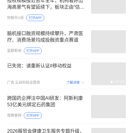
授权规模接近去年全年，机构看好出
海高景气有望延续下，板块正由“估值
驱动”转向“业绩+全球化兑现驱动”，这
财联社V说
打开APP
家公司拥有丰富的长效多肽类创新药
的开发经验
脑机接口融资规模持续攀升，严肃医
疗、消费场景均成投融资重点赛道
蓝鲸新闻
打开APP
已失效：请重新认证#移动权益
00:15
广告
云启科技运营商
了解详情
跨国药企押注中国AI研发：阿斯利康
53亿美元绑定石药集团
观察者网
打开APP
2026服贸会健康卫生服务专题升级，