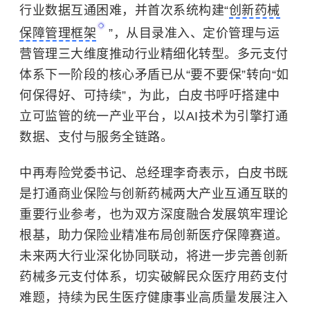
行业数据互通困难，并首次系统构建
“
创新药械
保障管理框架
”
，从目录准入、定价管理与运
营管理三大维度推动行业精细化转型。多元支付
体系下一阶段的核心矛盾已从
“
要不要保
”
转向
“
如
何保得好、可持续
”
，为此，白皮书呼吁搭建中
立可监管的统一产业平台，以
AI
技术为引擎打通
数据、支付与服务全链路。
中再寿险党委书记、总经理李奇表示，白皮书既
是打通商业保险与创新药械两大产业互通互联的
重要行业参考，也为双方深度融合发展筑牢理论
根基，助力保险业精准布局创新医疗保障赛道。
未来两大行业深化协同联动，将进一步完善创新
药械多元支付体系，切实破解民众医疗用药支付
难题，持续为民生医疗健康事业高质量发展注入