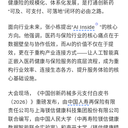
健康险的规模化、体系化发展，是打通创新药
“
可及、可支付、可落地
”
闭环的必由之路。
面向行业未来，张小栋提出
“
AI Inside
”
的核心
方向。他强调，医药与保险行业的核心痛点在于
数据壁垒与协作低效，而
AI
的价值不仅在于提
效，更在于重构产业连接方式
——
让人工智能真
正嵌入医药健康与保险服务的底层流程，成为重
构行业效率、连接生态各方、提升服务体验的核
心基础设施。
大会现场，《中国创新药械多元支付白皮书
（
2026
）》重磅发布，由
中国人寿
再保险有限
责任公司与上海镁信健康科技集团股份有限公司
联合编写，由
中国人民大学
（中再寿险镁信健康
数据智能联合实验室）和
南开大学
（镁信健康精