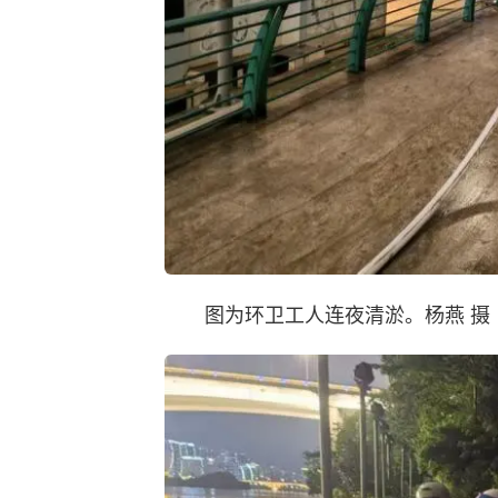
图为环卫工人连夜清淤。杨燕 摄