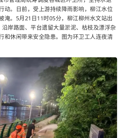
行动。日前，受上游持续降雨影响，柳江水位
淹。5月21日11时05分，柳江柳州水文站出
后，沿岸路面、平台遗留大量淤泥、枯枝及漂浮杂
行和休闲带来安全隐患。图为环卫工人连夜清