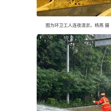
图为环卫工人连夜清淤。杨燕 摄