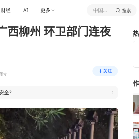
财经
AI
更多
中国新闻网
搜索
广西柳州 环卫部门连夜
热
关注
账号
作
安全？