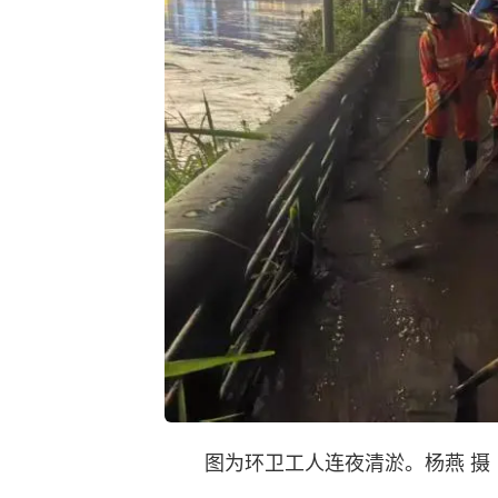
图为环卫工人连夜清淤。杨燕 摄