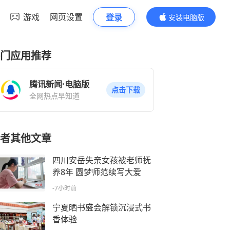
游戏
网页设置
登录
安装电脑版
内容更精彩
门应用推荐
腾讯新闻·电脑版
点击下载
全网热点早知道
者其他文章
四川安岳失亲女孩被老师抚
养8年 圆梦师范续写大爱
-7小时前
宁夏晒书盛会解锁沉浸式书
香体验