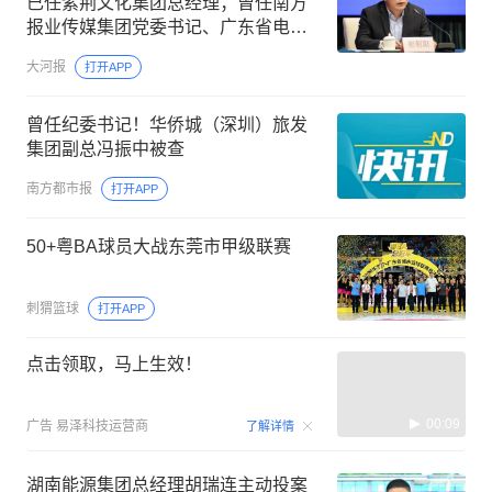
已任紫荆文化集团总经理；曾任南方
报业传媒集团党委书记、广东省电影
局局长等职务
大河报
打开APP
曾任纪委书记！华侨城（深圳）旅发
集团副总冯振中被查
南方都市报
打开APP
50+粤BA球员大战东莞市甲级联赛
刺猬篮球
打开APP
点击领取，马上生效！
00:09
广告
易泽科技运营商
了解详情
湖南能源集团总经理胡瑞连主动投案