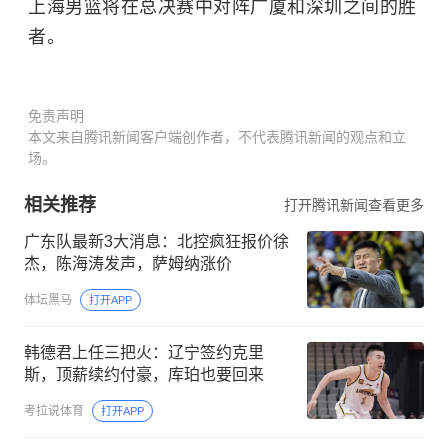
上海男篮将在总决赛中对阵广厦和深圳之间的胜
者。
免责声明
本文来自腾讯新闻客户端创作者，不代表腾讯新闻的观点和立
场。
相关推荐
打开腾讯新闻查看更多
广东队最新3大消息：北控疯狂报价徐
杰，陈海涛发声，萨姆纳涨价
体坛黑马
打开APP
韩德君上任三把火：辽宁签约克里
斯，顶薪续约付豪，库珀也要回来
考拉说体育
打开APP