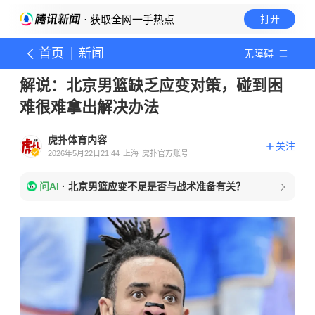
· 获取全网一手热点
打开
首页
新闻
无障碍
解说：北京男篮缺乏应变对策，碰到困
难很难拿出解决办法
虎扑体育内容
关注
2026年5月22日21:44
上海
虎扑官方账号
问AI
·
北京男篮应变不足是否与战术准备有关？