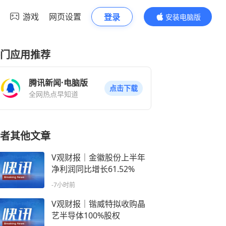
游戏
网页设置
登录
安装电脑版
内容更精彩
门应用推荐
腾讯新闻·电脑版
点击下载
全网热点早知道
者其他文章
V观财报｜金徽股份上半年
净利润同比增长61.52%
-7小时前
V观财报｜锴威特拟收购晶
艺半导体100%股权