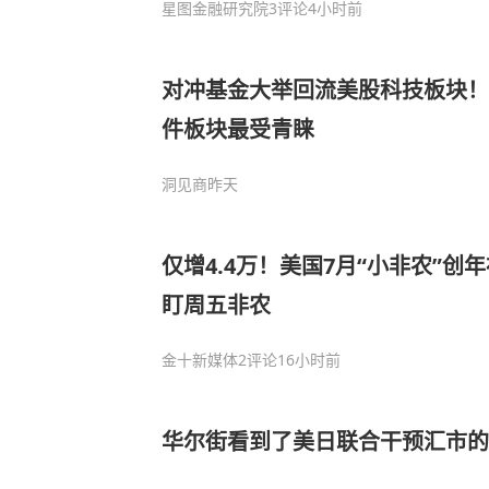
星图金融研究院
3评论
4小时前
对冲基金大举回流美股科技板块！
件板块最受青睐
洞见商
昨天
仅增4.4万！美国7月“小非农”创
盯周五非农
金十新媒体
2评论
16小时前
华尔街看到了美日联合干预汇市的