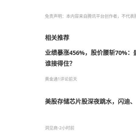
免责声明：本内容来自腾讯平台创作者，不代表
相关推荐
业绩暴涨456%，股价腰斩70%
谁接得住？
黄金通
1评论
前天
美股存储芯片股深夜跳水，闪迪、
洞见商
-2小时前