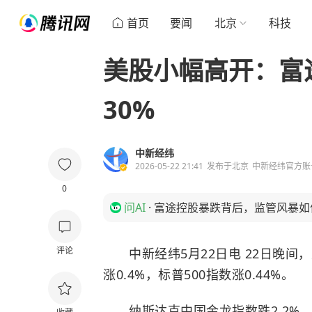
首页
要闻
北京
科技
美股小幅高开：富
30%
中新经纬
2026-05-22 21:41
发布于
北京
中新经纬官方账
0
问AI
·
富途控股暴跌背后，监管风暴如
评论
中新经纬5月22日电 22日晚间，
涨0.4%，标普500指数涨0.44%。
纳斯达克中国金龙指数跌2.2%