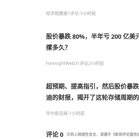
经济观察报
1评论
-5小时前
股价暴跌 80%，半年亏 200 亿美元
撑多久？
ForesightWeb3
1评论
2小时前
超预期、提高指引，然后股价暴跌
迪的财报，揭开了这轮存储周期的
华尔街见闻
-1小时前
评论
0
文明上网理性发言，请遵守
《新闻评论服务