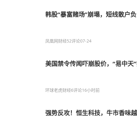
韩股“暴富赌场”崩塌，短线散户
凤凰网财经
52评论
07-24
美国禁令传闻吓崩股价，“易中天
环球老虎财经
6评论
16小时前
强势反攻！恒生科技，牛市香味越