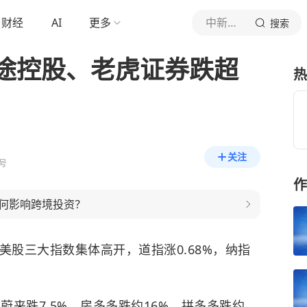
财经
AI
更多
中新经纬
搜索
途控股、老虎证券跌超
热
关注
号
作
何影响跨境投资？
美股三大指数集体高开，道指涨0.68%，纳指
，
蔚来
跌7.5%，
房多多
跌约16%，
拼多多
跌约