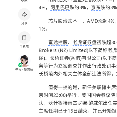
收藏
4%，
阿里巴巴
跌约3%，
京东
跌约3
芯片股涨跌不一，AMD涨超4%
分享
1%。
富途控股
、
老虎证券
盘初跌超3
手机看
Brokers (NZ) Limited(以
途)、长桥证券(香港)有限公司(以
务等行为立案调查并作出行政处罚事
元宝 · 新闻妹
长桥境内外相关主体全部违法所得，
值得一提的是，新任美联储主席沃什
京时间23:00)举行。美国国会参议
认，沃什将接替杰罗姆·鲍威尔出任
主席任期已于15日结束，并已开始担