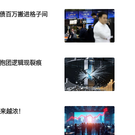
负债百万搬进格子间
”抱团逻辑现裂痕
来越浓！