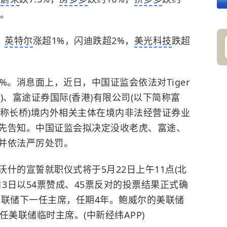
%。
，
英特尔
涨超1%，闪迪跌超2%，
美光科技
跌超
0%。消息面上，近日，中国证监会依法对Tiger
下简称老虎)、富途证券国际(香港)有限公司(以下简称富
下简称长桥)境内外相关主体在境内非法经营证券业
先告知。中国证监会拟决定没收老虎、富途、
并依法严厉处罚。
的宣誓就职仪式将于5月22日上午11点(北
院13日以54票赞成、45票反对的投票结果正式确
美联储下一任主席，任期4年。鲍威尔的美联储
任美联储临时主席。(中新经纬APP)