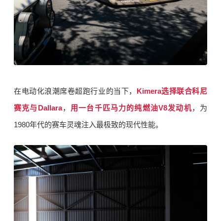
在电动化浪潮席卷超跑行业的当下，
Kimera选择联合科尼
赛克与Dallara
，
用一台千匹马力的纯燃油V8发动机
，为
1980年代的赛车灵魂注入最极致的现代性能。