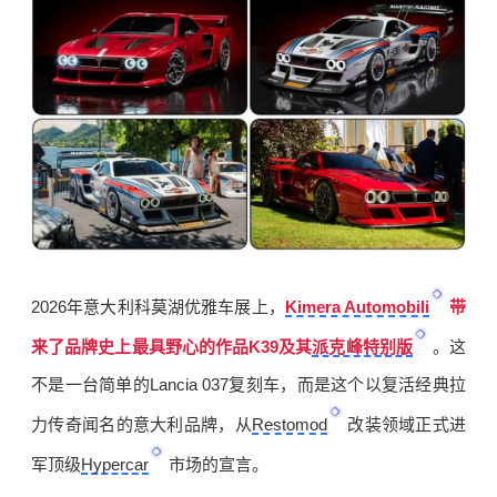
2026年意大利科莫湖优雅车展上，
Kimera Automobili
带
来了品牌史上最具野心的作品K39及其
派克峰特别版
。这
不是一台简单的Lancia 037复刻车，而是这个以复活经典拉
力传奇闻名的意大利品牌，从
Restomod
改装领域正式进
军顶级
Hypercar
市场的宣言。