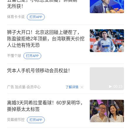
无所获！
体育卡卡说
打开APP
狮子大开口！北京这回碰上硬茬了，
陈盈骏拒绝2年顶薪，台湾联赛天价挖
人让他有恃无恐
不懂个球
打开APP
凭本人手机号领移动会员权益！
00:15
广告
加点量-会员中心
了解详情
离婚3天同希拉里看球！60岁吴明华，
撕掉蔡太太标签
荧幕细节控
打开APP