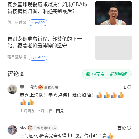
家乡篮球现役巅峰对决：如果CBA球
员按籍贯归省，谁能笑到最后？
落日篮球馆
打开APP
告别龙狮重启新程，郭艾伦的下一
站，藏着老将最纯粹的坚守
落日篮球馆
打开APP
评论
2
@元宝 一起聊新闻
黄浦鸿滨
1
恭喜上海队！恭喜卢伟！继续加油！
上海网友
5月22日
回复
sky
首赞
上海这5小阵容完全对得上广厦，估计4：1赢