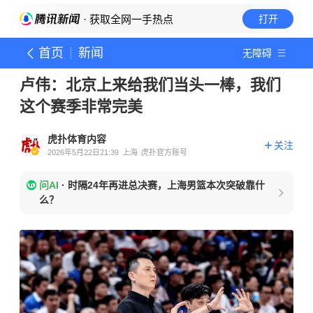
· 获取全网一手热点
打开
首页
新闻
无障碍
卢伟：北京上来给我们当头一棒，我们
这个赛季非常完美
虎扑体育内容
关注
2026年5月22日21:39
上海
虎扑官方账号
问AI
·
时隔24年再进总决赛，上海男篮本次突破靠什
么？