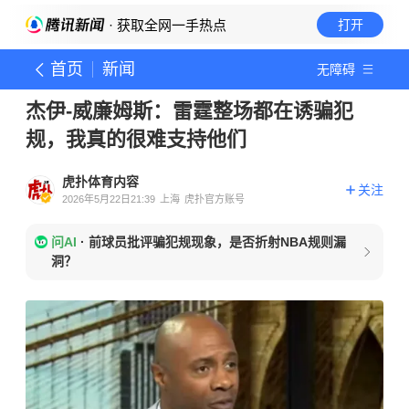
· 获取全网一手热点
打开
首页
新闻
无障碍
杰伊-威廉姆斯：雷霆整场都在诱骗犯
规，我真的很难支持他们
虎扑体育内容
关注
2026年5月22日21:39
上海
虎扑官方账号
问AI
·
前球员批评骗犯规现象，是否折射NBA规则漏
洞？