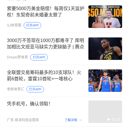
索要5000万美金赔偿！每周仅1天监护
权！东契奇前未婚妻太狠了
SJ体育圈
打开APP
3000万不签现在1000万都难寻了 库明
加相比文班亚马缺实力更缺脑子 | 赛点
Dream梦体育
打开APP
全联盟交易筹码最多的10支球队！火
箭6首轮，雷霆10首轮+一堆核心
老郎体育汇
打开APP
凭手机号，确认领取！
00:15
广告
易泽科技运营商
了解详情