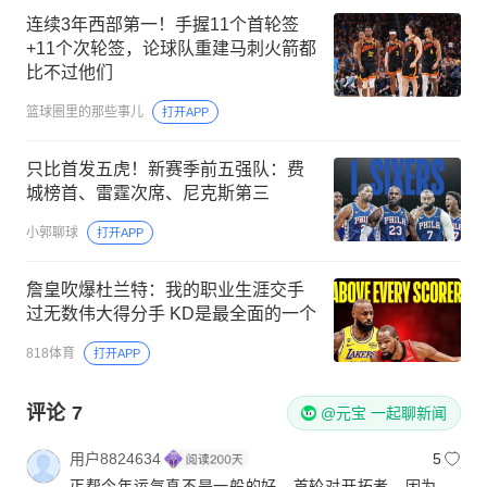
连续3年西部第一！手握11个首轮签
+11个次轮签，论球队重建马刺火箭都
比不过他们
篮球圈里的那些事儿
打开APP
只比首发五虎！新赛季前五强队：费
城榜首、雷霆次席、尼克斯第三
小郭聊球
打开APP
詹皇吹爆杜兰特：我的职业生涯交手
过无数伟大得分手 KD是最全面的一个
818体育
打开APP
评论
7
@元宝 一起聊新闻
用户8824634
5
丐帮今年运气真不是一般的好，首轮对开拓者，因为