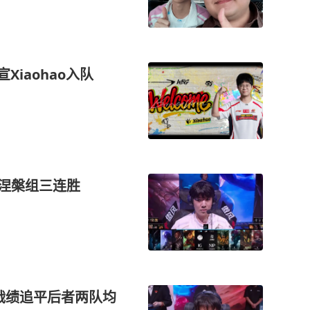
Xiaohao入队
取得涅槃组三连胜
，战绩追平后者两队均