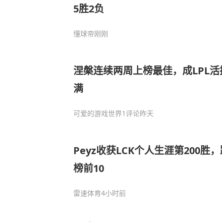
5胜2负
懂球帝
刚刚
涅槃连续两周上榜最佳，成LPL
满
可爱的游戏世界
1评论
昨天
Peyz收获LCK个人生涯第200
榜前10
雷速体育
4小时前