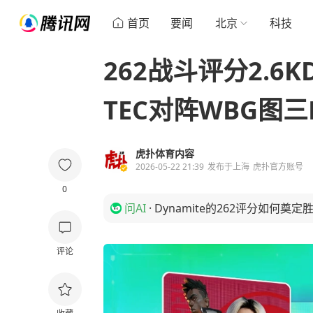
首页
要闻
北京
科技
262战斗评分2.6K
TEC对阵WBG图三
虎扑体育内容
2026-05-22 21:39
发布于
上海
虎扑官方账号
0
问AI
·
Dynamite的262评分如何奠定
评论