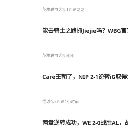
英雄联盟大咖
1评论
刚刚
能去骑士之路抓Jiejie吗？WBG官宣
英雄联盟大咖
刚刚
Care王朝了，NIP 2-1逆转iG
懂球帝
2评论
1小时前
两盘逆转成功，WE 2-0战胜AL