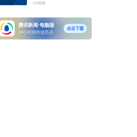
续领导
-7小时前
腾讯新闻·电脑版
点击下载
24小时陪你追热点