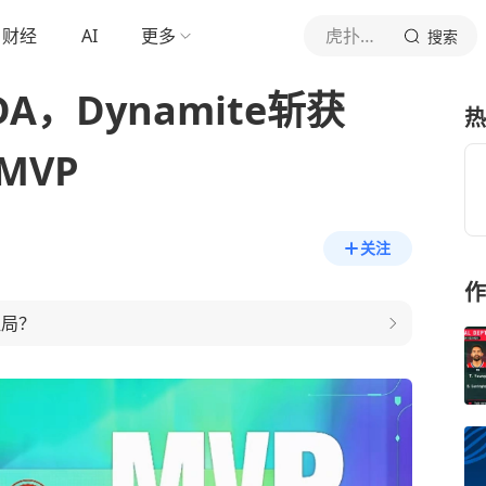
财经
AI
更多
虎扑体育内容
搜索
DA，Dynamite斩获
热
MVP
关注
作
胜局？