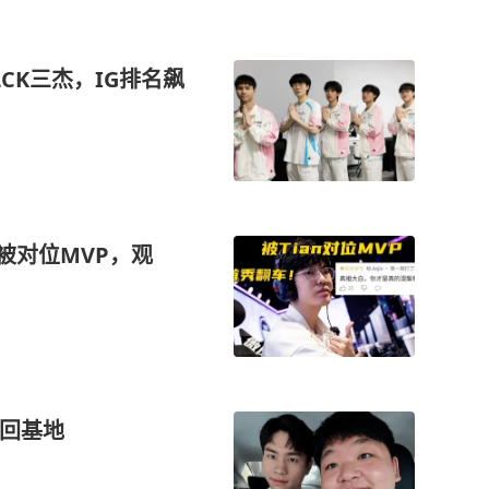
LCK三杰，IG排名飙
被对位MVP，观
已回基地