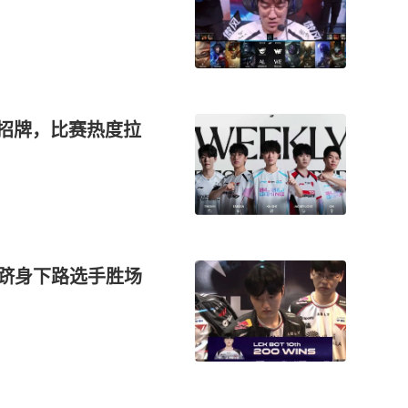
活招牌，比赛热度拉
胜，跻身下路选手胜场