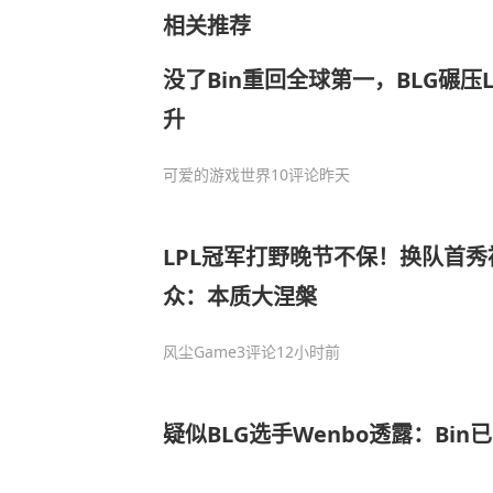
相关推荐
没了Bin重回全球第一，BLG碾压
升
可爱的游戏世界
10评论
昨天
LPL冠军打野晚节不保！换队首秀
众：本质大涅槃
风尘Game
3评论
12小时前
疑似BLG选手Wenbo透露：Bin