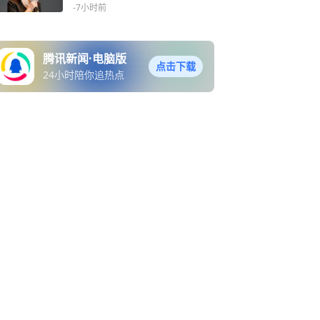
沉淀一下
-7小时前
腾讯新闻·电脑版
点击下载
24小时陪你追热点