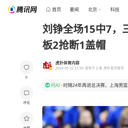
首页
要闻
北京
科技
刘铮全场15中7，三
板2抢断1盖帽
虎扑体育内容
2026-05-22 21:39
发布于
上海
虎扑官方账号
0
问AI
·
时隔24年再进总决赛，上海男
评论