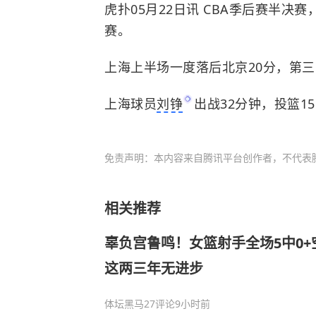
虎扑05月22日讯 CBA季后赛半决赛
赛。
上海上半场一度落后北京20分，第三节
上海球员
刘铮
出战32分钟，投篮15
免责声明：本内容来自腾讯平台创作者，不代表
相关推荐
辜负宫鲁鸣！女篮射手全场5中0
这两三年无进步
体坛黑马
27评论
9小时前