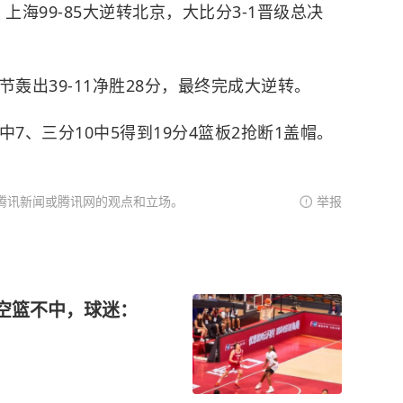
，上海99-85大逆转北京，大比分3-1晋级总决
轰出39-11净胜28分，最终完成大逆转。
中7、三分10中5得到19分4篮板2抢断1盖帽。
腾讯新闻或腾讯网的观点和立场。
举报
+空篮不中，球迷：