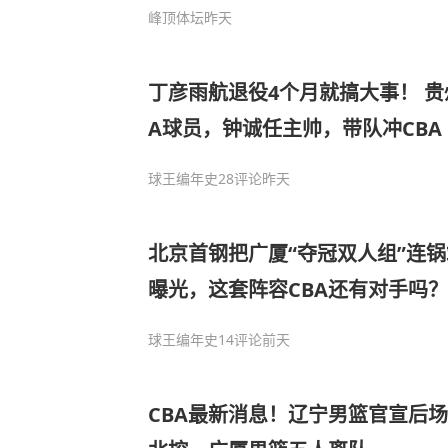
峰顶体坛
昨天
丁彦雨航退役4个月就搞大事！ 贵州
A球员，钟诚任主帅，带队冲CBA
球王编年史
28评论
昨天
北京首钢把广厦“夺冠双人组”连
曝光，这套阵容CBA还有对手吗？
球王编年史
14评论
前天
CBA最新消息！辽宁男篮官宣后