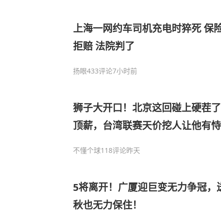
上海一网约车司机充电时猝死 保险
拒赔 法院判了
扬眼
433评论
7小时前
狮子大开口！北京这回碰上硬茬了
顶薪，台湾联赛天价挖人让他有恃
不懂个球
118评论
昨天
5将离开！广厦迎巨变无力争冠，
秋也无力保住！