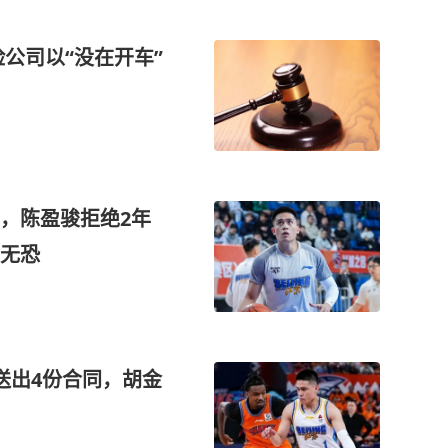
公司以“没在开车”
，陈盈骏拒绝2年
无恐
送出4份合同，胡金