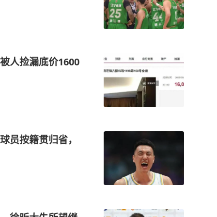
人捡漏底价1600
A球员按籍贯归省，