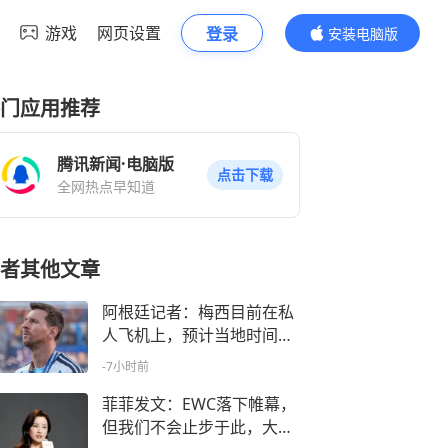
游戏
网页设置
登录
安装电脑版
内容更精彩
门应用推荐
腾讯新闻·电脑版
点击下载
全网热点早知道
者其他文章
阿根廷记者：梅西目前在私
人飞机上，预计当地时间晚
9点抵达
-7小时前
菲菲发文：EWC落下帷幕，
但我们不会止步于此，大家