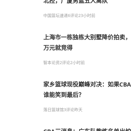
北控，广厦男篮五人离队
中国篮坛速递
6评论
23小时前
上海市一栋独栋大别墅降价拍卖，被
万元就竞得
智本论资
2评论
2小时前
家乡篮球现役巅峰对决：如果CB
谁能笑到最后？
落日篮球馆
3评论
昨天