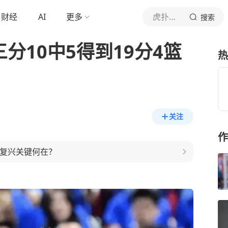
财经
AI
更多
虎扑体育内容
搜索
分10中5得到19分4篮
热
关注
作
篮复兴关键何在？