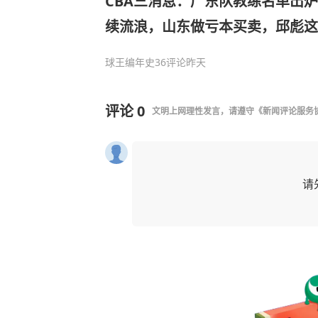
CBA三消息：广东队教练名单出
续流浪，山东做亏本买卖，邱彪这
球王编年史
36评论
昨天
评论
0
文明上网理性发言，请遵守
《新闻评论服务
请