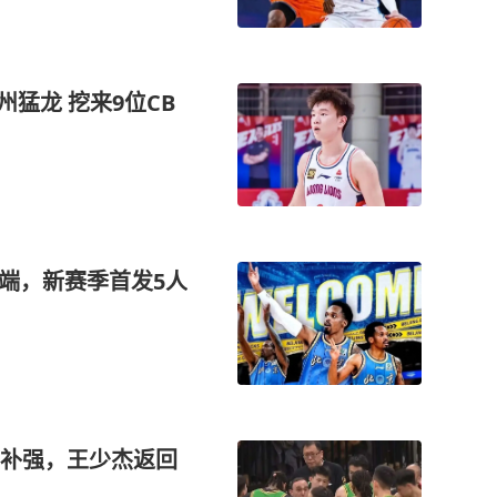
猛龙 挖来9位CB
锅端，新赛季首发5人
场补强，王少杰返回