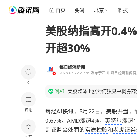
首页
要闻
北京
科技
美股纳指高开0.4
开超30%
每日经济新闻
2026-05-22 21:38
发布于
四川
每日经济新闻官
0
问AI
·
美股整体上涨为何独见中概券商
评论
每经AI快讯，5月22日，美股开盘，纳
0.67%。
AMD
涨超4%，
英特尔
涨超
到证监会处罚的
富途控股
和
老虎证券