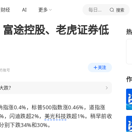
财经
AI
更多
每日经济新闻
搜索
% 富途控股、老虎证券低
热
关注
方账号
作
大跌？
指涨0.4%，标普500指数涨0.46%，道指涨
1%，闪迪跌超2%，
美光科技
跌超1%。稍早前收
分别下跌34%和30%。