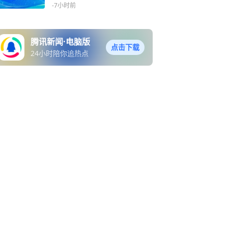
5.57亿千瓦
-7小时前
腾讯新闻·电脑版
点击下载
24小时陪你追热点