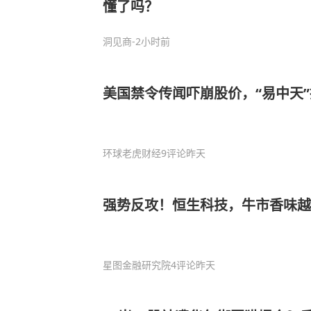
懂了吗？
洞见商
-2小时前
美国禁令传闻吓崩股价，“易中天
环球老虎财经
9评论
昨天
强势反攻！恒生科技，牛市香味越
星图金融研究院
4评论
昨天