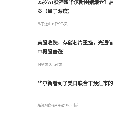
25岁AI股神遭华尔街围猎爆仓？
案（墨子深度）
墨子连山
1评论
昨天
美股收跌，存储芯片重挫，光通信
中概股普涨！
洞见商
-2小时前
华尔街看到了美日联合干预汇市的
经济观察报
4评论
18小时前