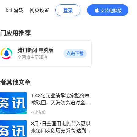
游戏
网页设置
登录
安装电脑版
内容更精彩
门应用推荐
腾讯新闻·电脑版
点击下载
全网热点早知道
者其他文章
1.48亿元业绩承诺索赔终审
被驳回，天海防务追讨金海
运原股东“喜忧参半”：另一
-7小时前
案已执行到账4262.9万元
8月7日全国用电负荷入夏以
来第四次创历史新高 达到1