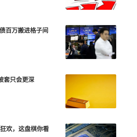
负债百万搬进格子间
被套只会更深
狂欢，这盘棋你看