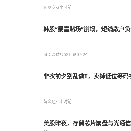
洞见商
-3小时前
韩股“暴富赌场”崩塌，短线散户
凤凰网财经
52评论
07-24
非农前夕别乱做T，卖掉低位筹码
黄金通
-1小时前
美股昨夜，存储芯片崩盘与光通信