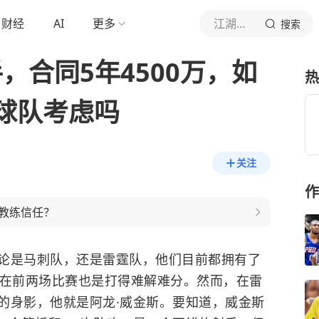
财经
AI
更多
江湖再无24号
搜索
手，合同5年4500万，如
热
球队考虑吗
关注
作
教练信任？
论是
马刺队
，还是
雷霆队
，他们目前都拥有了
方在前两场比赛也是打得难解难分。然而，在雷
的身影，他就是阿龙·威金斯。要知道，威金斯