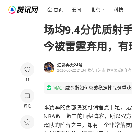
首页
要闻
北京
科技
场均9.4分优质射
今被雷霆弃用，有
江湖再无24号
2026-05-22 21:34
发布于
河南
体育领域创作者
11
问AI
·
威金斯如何突破稳定性瓶颈重获
评论
本赛季的西部决赛可谓看点十足，无
NBA数一数二的顶级阵容，所以双
霆队的阵容之中，却有一个非常落寞