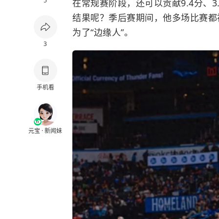
5
在常规赛阶段，还可以贡献9.4分、3
结果呢？季后赛期间，他多场比赛都
为了“边缘人”。
3
手机看
元宝 · 新闻妹