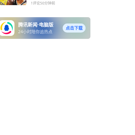
绩如何？
1评论
50分钟前
腾讯新闻·电脑版
点击下载
24小时陪你追热点