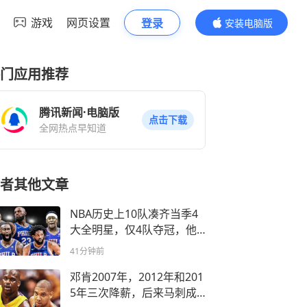
游戏
网页设置
登录
安装电脑版
内容更精彩
门应用推荐
腾讯新闻·电脑版
点击下载
全网热点早知道
者其他文章
NBA历史上10队凑齐当季4
大全明星，仅4队夺冠，他
们当时表现如何？
41分钟前
邓肯2007年，2012年和201
5年三次降薪，后来马刺成