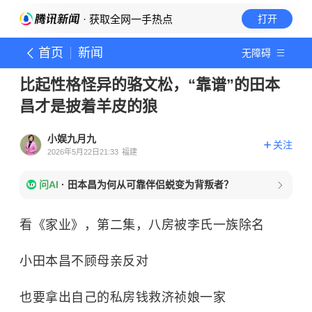
· 获取全网一手热点
打开
首页
新闻
无障碍
比起性格怪异的骆文松，“靠谱”的田本
昌才是披着羊皮的狼
小娱九月九
关注
2026年5月22日21:33
福建
问AI
·
田本昌为何从可靠伴侣蜕变为背叛者？
看《家业》，第二集，八房被李氏一族除名
小田本昌不顾母亲反对
也要拿出自己的私房钱救济祯娘一家