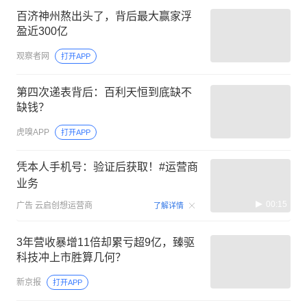
百济神州熬出头了，背后最大赢家浮
盈近300亿
观察者网
打开APP
第四次递表背后：百利天恒到底缺不
缺钱？
虎嗅APP
打开APP
凭本人手机号：验证后获取！#运营商
业务
00:15
广告
云启创想运营商
了解详情
3年营收暴增11倍却累亏超9亿，臻驱
科技冲上市胜算几何？
新京报
打开APP