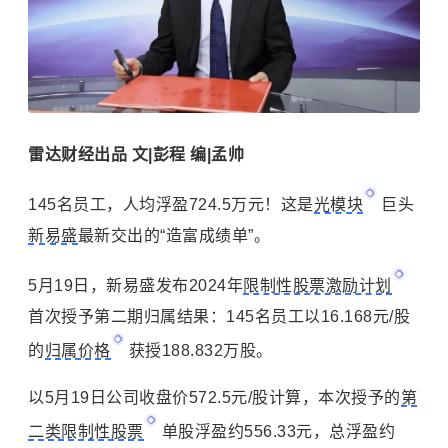
雷达财经出品 文|彭程 编|孟帅
145名员工，人均浮盈724.5万元！这是
光模块
巨头
新易盛
最新交出的“造富成绩单”。
5月19日，新易盛发布2024年
限制性股票激励计划
首次授予第二期归属结果：145名员工以16.168元/股
的
归属价格
获授188.832万股。
以5月19日公司收盘价572.5元/股计算，本次授予的
第
二类限制性股票
单股浮盈约556.33元，总浮盈约