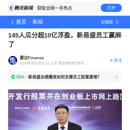
· 获取全网一手热点
打开
首页
新闻
无障碍
145人瓜分超10亿浮盈，新易盛员工赢麻
了
雷达Finance
关注
2026年5月22日21:32
江苏
雷达财经官方账号
问AI
·
新易盛业绩爆发如何支撑员工财富激增？