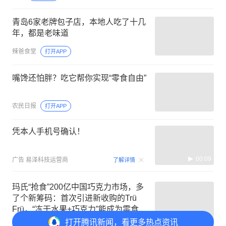
青岛6家老牌包子店，本地人吃了十几
年，都是老味道
辣爸食堂
打开APP
嘴馋还怕胖？吃它帮你实现“零食自由”
农民日报
打开APP
凭本人手机号确认！
00:09
广告
易泽科技运营商
了解详情
玛氏“抢食”200亿中国巧克力市场，多
了个新筹码：首次引进新收购的Trü
Frü，“冻干水果+巧克力”能成为零食新
风口吗？
打开
腾讯新闻，看更多热点资讯