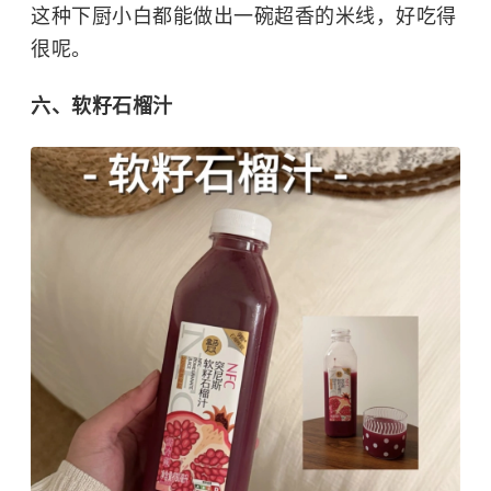
这种下厨小白都能做出一碗超香的米线，好吃得
很呢。
六、软籽石榴汁