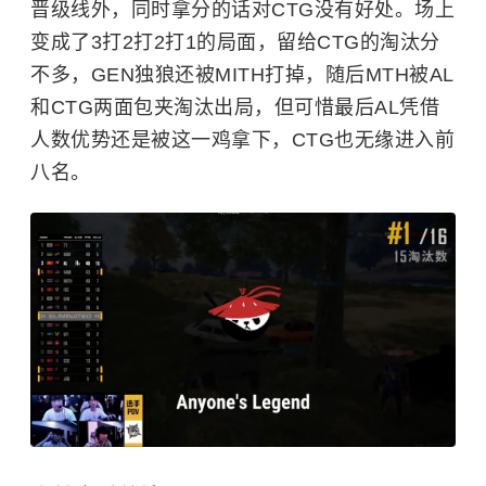
晋级线外，同时拿分的话对CTG没有好处。场上
变成了3打2打2打1的局面，留给CTG的淘汰分
不多，GEN独狼还被MITH打掉，随后MTH被AL
和CTG两面包夹淘汰出局，但可惜最后AL凭借
人数优势还是被这一鸡拿下，CTG也无缘进入前
八名。