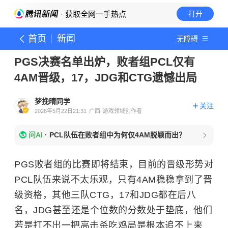
· 获取全网一手热点
打开
首页
新闻
无障碍
PGS决赛名单出炉，败者组PCL仅有
4AM晋级，17，JDG和CTG遗憾出局
梦挽晴同学
关注
2026年5月22日21:31
广西
游戏领域创作者
问AI
·
PCL队伍在败者组中为何仅4AM脱颖而出？
PGS败者组的比赛即将结束，目前的晋级形势对
PCL队伍来说不太乐观，只有4AM稳稳拿到了晋
级资格，其他三队CTG，17和JDG都在后八
名，JDG甚至还是个位数的分数处于垫底，他们
若是打不出一把高击杀吃鸡局是根本追不上来