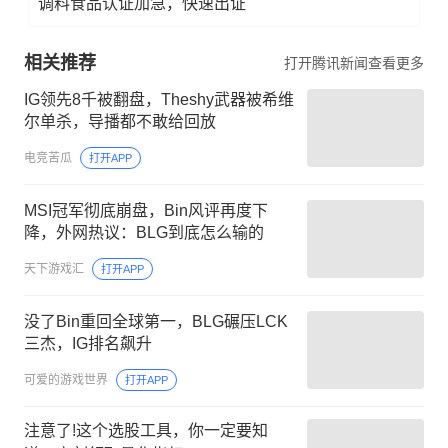
调料食品认证加急，快速出证
相关推荐
打开腾讯新闻查看更多
IG领先8千被翻盘，Theshy武器被希维
尔单杀，导播都不敢给回放
电竞苦瓜
打开APP
MSI冠军彻底崩盘，Bin风评再度下
降，外网热议：BLG到底怎么输的
天下游戏汇
打开APP
没了Bin重回全球第一，BLG碾压LCK
三杰，IG排名飙升
可爱的游戏世界
打开APP
注意了!这个选股工具，你一定要知