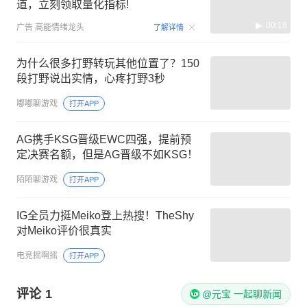
道，立刻领取量化指标!
00:18
广告
高能情绪龙头
了解详情
为什么很多打野转玩其他位置了？150
段打野说出实情，心疼打野3秒
嘟嘟聊游戏
打开APP
AG携手KSG晋级EWC四强，提前预
定决赛名额，但是AG晋级不如KSG！
陌陌聊游戏
打开APP
IG全员力挺Meiko登上热搜！TheShy
对Meiko评价很真实
电竞摇啊摇
打开APP
评论
1
@元宝 一起聊新闻