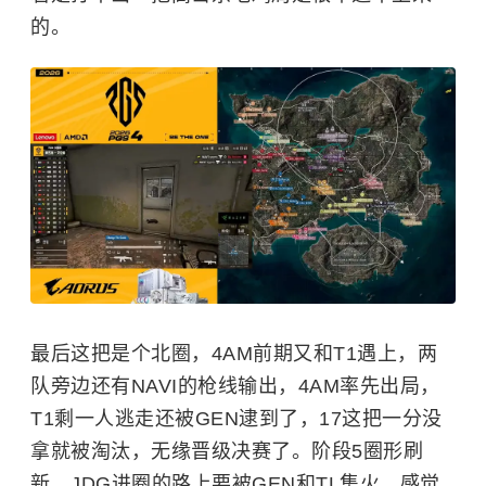
的。
最后这把是个北圈，4AM前期又和T1遇上，两
队旁边还有NAVI的枪线输出，4AM率先出局，
T1剩一人逃走还被GEN逮到了，17这把一分没
拿就被淘汰，无缘晋级决赛了。阶段5圈形刷
新，JDG进圈的路上要被GEN和TL集火，感觉