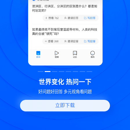
致
世界变化 热问一下
好问题好回答 多元视角看问题
立即下载