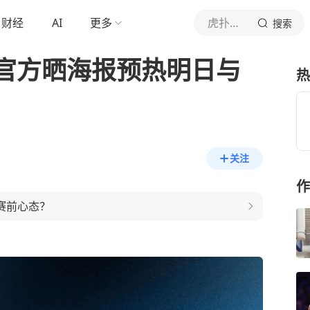
财经
AI
更多
虎扑体育内容
搜索
官方晒海报预热明日与
热
关注
作
赛前心态？