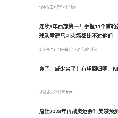
SJ体育圈
1评论
7小时前
连续3年西部第一！手握11个首轮
球队重建马刺火箭都比不过他们
篮球圈里的那些事儿
17评论
2小时前
爽了！威少爽了！有望回归啊！N
球场恶汉
24评论
昨天
詹杜2028年再战奥运会？美媒预