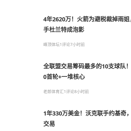
4年2620万！火箭为避税裁掉雨
手杜兰特成泡影
峰顶体坛
1评论
7小时前
全联盟交易筹码最多的10支球队！
0首轮+一堆核心
老郎体育汇
1评论
8小时前
1年330万美金！沃克联手约基奇
交易