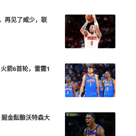
姐，再见了威少，联
火箭6首轮，雷霆1
，掘金酝酿沃特森大