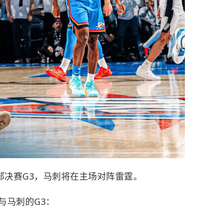
部决赛G3，
马刺
将在主场对阵
雷霆
。
与马刺的G3：