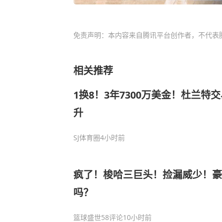
免责声明：本内容来自腾讯平台创作者，不代表
相关推荐
1换8！3年7300万美金！杜兰特
升
SJ体育圈
4小时前
疯了！梭哈三巨头！捡漏威少！豪
吗？
篮球盛世
58评论
10小时前