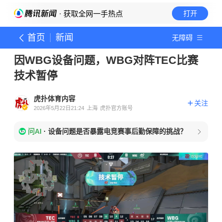
· 获取全网一手热点
打开
首页
新闻
无障碍
因WBG设备问题，WBG对阵TEC比赛
技术暂停
虎扑体育内容
关注
2026年5月22日21:24
上海
虎扑官方账号
问AI
·
设备问题是否暴露电竞赛事后勤保障的挑战？