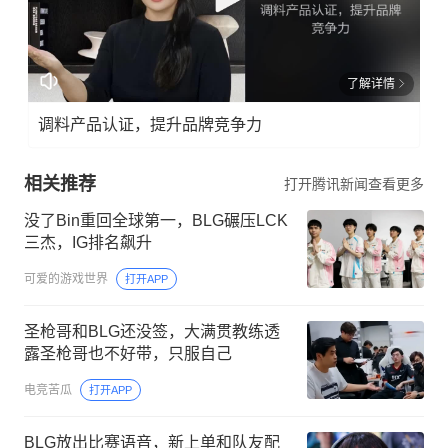
了解详情
调料产品认证，提升品牌竞争力
相关推荐
打开腾讯新闻查看更多
没了Bin重回全球第一，BLG碾压LCK
三杰，IG排名飙升
可爱的游戏世界
打开APP
圣枪哥和BLG还没签，大满贯教练透
露圣枪哥也不好带，只服自己
电竞苦瓜
打开APP
BLG放出比赛语音，新上单和队友配