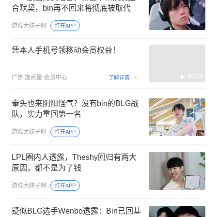
合默契，bin再不回来将彻底被取代
游戏大妹子呀
打开APP
凭本人手机号领移动会员权益！
00:15
广告
加点量-会员中心
了解详情
拳头也来阴阳怪气？没有bin的BLG战
队，实力重回第一名
游戏大妹子呀
打开APP
LPL圈内人透露，Theshy回归有两大
原因，都不是为了钱
游戏大妹子呀
打开APP
疑似BLG选手Wenbo透露：Bin已回基