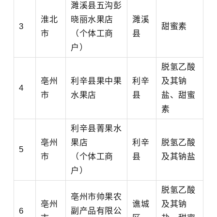
濉溪县五沟彭
淮北
晓丽水果店
濉溪
3
甜蜜素
市
（个体工商
县
户）
脱氢乙酸
亳州
利辛县果中果
利辛
及其钠
4
市
水果店
县
盐、甜蜜
素
利辛县菁果水
亳州
果店
利辛
脱氢乙酸
5
市
（个体工商
县
及其钠盐
户）
脱氢乙酸
亳州市帅果农
亳州
谯城
及其钠
6
副产品有限公