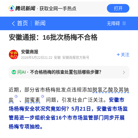
· 获取全网一手热点
打开
首页
新闻
无障碍
安徽通报：16批次杨梅不合格
安徽商报
关注
2026年5月22日21:22
安徽
安徽商报官方账号
问AI
·
不合格杨梅的核查处置包括哪些步骤？
近期
，
部分省市杨梅批发点违规添加
脱氢乙酸及其钠
盐
、
甜蜜素
问题，引发社会广泛关注。
安徽市
场杨梅安全状况究竟如何？
5月21日，安徽省市场监
管局
进一步
组织全省16个市市场监管部门同步开展
杨梅专项抽检。