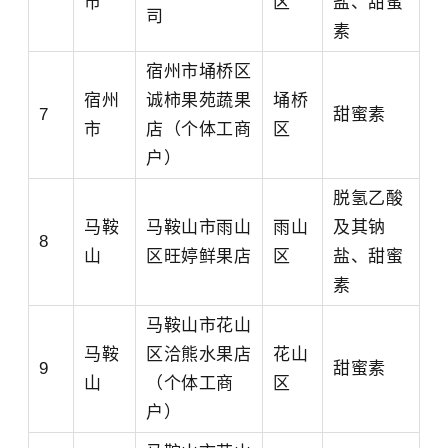
市
区
盐、甜蜜
司
素
宿州市埇桥区
宿州
诚柿果苑蔬果
埇桥
7
甜蜜素
市
店（个体工商
区
户）
脱氢乙酸
马鞍
马鞍山市雨山
雨山
及其钠
8
山
区旺婷鲜果店
区
盐、甜蜜
素
马鞍山市花山
马鞍
区洽熊水果店
花山
9
甜蜜素
山
（个体工商
区
户）