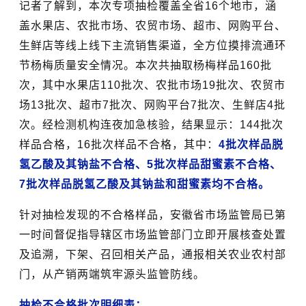
记者了解到，
本次专项抽检覆盖全省16个地市，涵
盖水果店、农批市场、农贸市场、超市、网购平台、
生鲜店等线上线下主流销售渠道，全方位摸排流通环
节杨梅质量安全情况。本次共抽取杨梅样品160批
次，其中水果店110批次、农批市场19批次、农贸市
场13批次、超市7批次、网购平台7批次、生鲜店4批
次。经检测机构连夜加急核验，结果显示：144批次
样品合格，16批次样品不合格
，
其中：
4批次样品脱
氢乙酸及其钠盐不合格、5批次样品甜蜜素不合格、
7批次样品脱氢乙酸及其钠盐和甜蜜素均不合格。
针对抽检发现的不合格样品，
安徽
省市场监管局已第
一时间督促指导辖区市场监管部门
立即
开展核查处置
及追溯，下架、召回相关产品，通报相关农业农村部
门，从产销两端筑牢源头监管防线。
抽检不合格批次明细表：