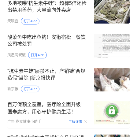
多地被曝“抗生素牛蛙”：超标5倍还检
出禁用兽药，大量流向外卖店
天眼查
打开APP
酸菜鱼中吃出鱼钩！安徽宿松一餐饮
公司被处罚
凤凰网安徽
打开APP
“抗生素牛蛙”屡禁不止，产销链“合规
造假”当除 |新京报快评
新京报
打开APP
百万保额全覆盖，医疗险全面升级！
国寿魔方，用心守护健康生活！
00:06
广告
鼎立健康小助手
了解详情