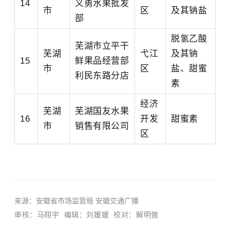
14
义勇水果批发
市
区
及其钠盐
部
脱氢乙酸
芜湖市立平干
芜湖
弋江
及其钠
15
鲜果品经营部
市
区
盐、甜蜜
利民东路分店
素
经济
芜湖
芜湖国友水果
16
开发
甜蜜素
市
销售有限公司
区
来源：安徽省市场监管局 安徽交通广播
审核：马翔宇
编辑：刘媛媛
校对：解明傲