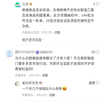
元宝
1
根据食品安全标准，合格杨梅不应检出脱氢乙酸
及其钠盐和甜蜜素。此次安徽抽检中，144批次
符合这一标准，16批次因含这些添加剂被判定不
合格。
内容由AI生成
5月22日
回复
展开更多回复
用户4734737
10
为什么问题都是媒体曝光了才有人管？平日里职能部
门要多多到市场行动，尽职尽业监管才是真的守护消
费者利益的❗
安徽网友
5月23日
回复
看别样世界
首赞
一个月几千块钱玩什么命呀
安徽网友
5月24日
回复