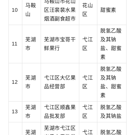
马鞍山市花山
马鞍
花山
10
区汪裴裴水果
甜蜜素
山
区
烟酒副食超市
脱氢乙酸
芜湖
芜湖市宝哥干
弋江
及其钠
11
市
鲜果行
区
盐、甜蜜
素
脱氢乙酸
芜湖
弋江区大亿果
弋江
及其钠
12
市
品经营部
区
盐、甜蜜
素
芜湖
弋江区顺鑫果
弋江
脱氢乙酸
13
市
品批发部
区
及其钠盐
芜湖市弋江区
芜湖
弋江
脱氢乙酸