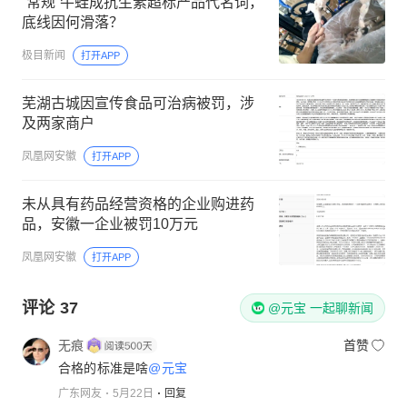
“常规”牛蛙成抗生素超标产品代名词，
底线因何滑落？
极目新闻
打开APP
芜湖古城因宣传食品可治病被罚，涉
及两家商户
凤凰网安徽
打开APP
未从具有药品经营资格的企业购进药
品，安徽一企业被罚10万元
凤凰网安徽
打开APP
评论
37
@元宝 一起聊新闻
无痕
首赞
合格的标准是啥
@元宝
广东网友
5月22日
回复