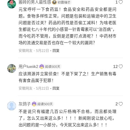
搬砖的男人最性感
1
元宝呼吁一下食药监！食品安全和药品安全都是问
题。食物多样性正常，问题是包装和运输途中的卫生
问题是否过关？药品的药性是否偷工减料！为啥老医
生都说七八十年代的小感冒一针青霉素可以“治百病”，
而今吃药不管用，反倒是还要打点滴呢？！中药材市
场的流通交易是否也存在一个较大的漏洞？
安徽网友
5月22日
回复
用户lueiik2
12
应该溯源并立案侦查！不是下架了之！生产销售有毒
有害食品属于犯罪！
安徽网友
5月22日
回复
灰鸽子
2
不是说只有福建几百公斤杨梅不合格，而且都处理
了，怎么又出来这么多！！！！新闻刚说让放心吃，
出问题的是一小部分，今天就又出来这么多！！！