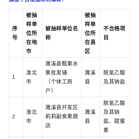
被抽
被抽
样单
样单
序
被抽样单位名
不合格项
位所
位所
号
称
目
在地
在县
市
区
濉溪县甄果水
淮北
果批发铺
濉溪
脱氢乙酸
1
市
（个体工商
县
及其钠盐
户）
脱氢乙酸
濉溪县开发区
淮北
濉溪
及其钠
2
莉莉副食果蔬
市
县
盐、甜蜜
店
素